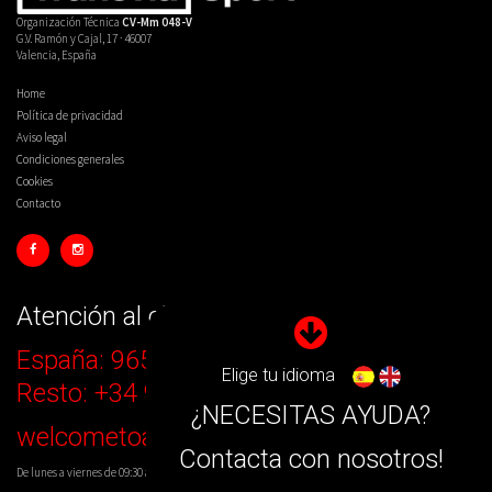
Organización Técnica
CV-Mm 048-V
G.V. Ramón y Cajal, 17 · 46007
Valencia, España
Home
Política de privacidad
Aviso legal
Condiciones generales
Cookies
Contacto
Atención al cliente
España: 965 14 39 50
Elige tu idioma
Resto: +34 965 14 39 50
¿NECESITAS AYUDA?
welcometoalicante@transviasport.com
Contacta con nosotros!
De lunes a viernes de 09:30 a 14:00 y 16:30 a 19:30.
+34 965 14 39 50