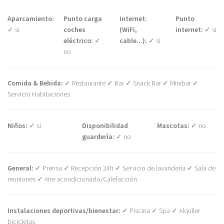
Aparcamiento:
Punto carga
Internet:
Punto
✓ si
coches
(WiFi,
internet:
✓ si
eléctrico:
✓
cable...):
✓ si
no
Comida & Bebida:
✓ Restaurante ✓ Bar ✓ Snack Bar ✓ Minibar ✓
Servicio Habitaciones
Niños:
✓ si
Disponibilidad
Mascotas:
✓ no
guardería:
✓ no
General:
✓ Prensa ✓ Recepción 24h ✓ Servicio de lavandería ✓ Sala de
reuniones ✓ Aire acondicionado/Calefacción
Instalaciones deportivas/bienestar:
✓ Piscina ✓ Spa ✓ Alquiler
bicicletas