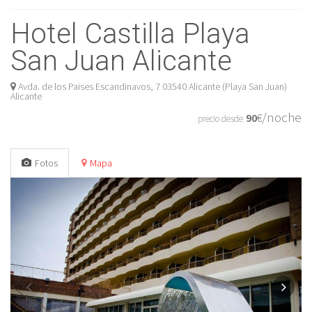
Hotel Castilla Playa
San Juan Alicante
Avda. de los Paises Escandinavos, 7 03540 Alicante (Playa San Juan)
Alicante
/noche
90
€
precio desde
Fotos
Mapa