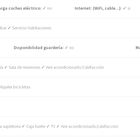
rga coches eléctrico:
✓ no
Internet: (WiFi, cable...):
✓ si
bar ✓ Servicio Habitaciones
Disponibilidad guardería:
✓ no
M
ía ✓ Sala de reuniones ✓ Aire acondicionado/Calefacción
quiler bicicletas
upletoria ✓ Caja fuerte ✓ TV ✓ Aire acondicionado/calefacción