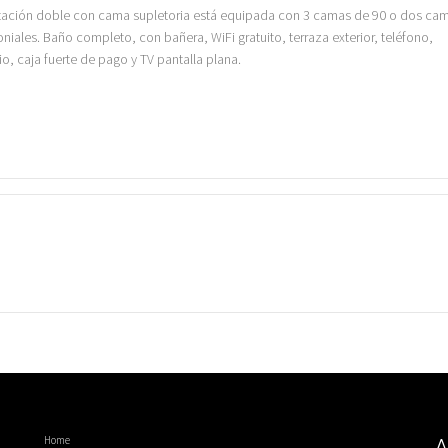
tación doble con cama supletoria está equipada con 3 camas de 90 o dos ca
niales. Baño completo, con bañera, WiFi gratuito, terraza exterior, teléfono,
io, caja fuerte de pago y TV pantalla plana.
Home