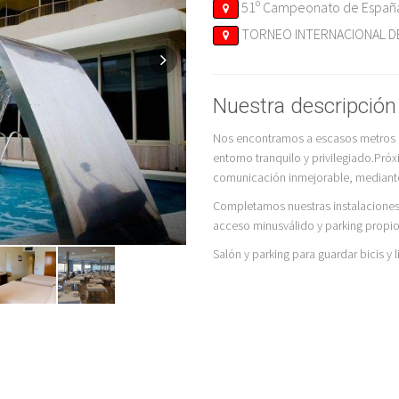
51º Campeonato de España 
TORNEO INTERNACIONAL DE 
Nuestra descripció
Nos encontramos a escasos metros de
entorno tranquilo y privilegiado.Pró
comunicación inmejorable, mediante 
Completamos nuestras instalaciones co
acceso minusválido y parking propio
Salón y parking para guardar bicis y