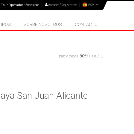
Tour Operador
/
Expositor
Acceder / Registrarse
ESP
UPOS
SOBRE NOSOTROS
CONTACTO
/noche
90
€
precio desde
Playa San Juan Alicante