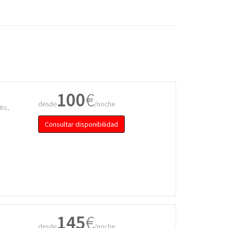
100
€
desde
/noche
to,
Consultar disponibilidad
145
€
desde
/noche