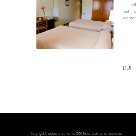
La habi
matrimo
escritor
DUI
Copyright © welcome to alicante 2026. Todos los derechos reservados