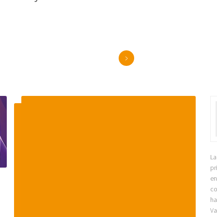
>
L
pr
en
co
ha
Va