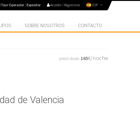
Tour Operador
/
Expositor
Acceder / Registrarse
ESP
UPOS
SOBRE NOSOTROS
CONTACTO
/noche
165
€
precio desde
dad de Valencia