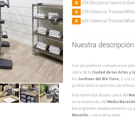
15K Nocturna Valencia Gan
21K Valencia Trinidad Alfo
42K Valencia Trinidad Alfo
Nuestra descripció
Con una perfecta comunicación para 
cerca de la
Ciudad de las Artes y l
los
Jardines del Río Turia
, o a la 
podrán realizar ejercicios de activac
Este hotel está situado cerca del
Ma
en la misma ruta del
Medio Marató
hacer grandes desplazamientos ya qu
Maratón
y cerca de la meta.