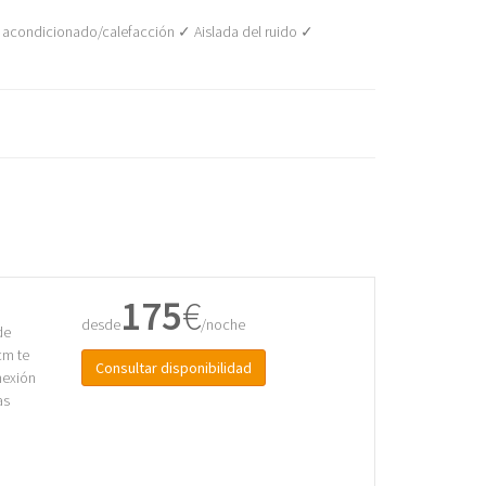
acondicionado/calefacción ✓ Aislada del ruido ✓
175
€
desde
/noche
de
cm te
Consultar disponibilidad
nexión
as
n