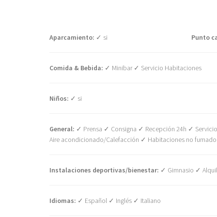
Aparcamiento:
✓ si
Punto ca
Comida & Bebida:
✓ Minibar ✓ Servicio Habitaciones
Niños:
✓ si
General:
✓ Prensa ✓ Consigna ✓ Recepción 24h ✓ Servicio 
Aire acondicionado/Calefacción ✓ Habitaciones no fumador
Instalaciones deportivas/bienestar:
✓ Gimnasio ✓ Alquile
Idiomas:
✓ Español ✓ Inglés ✓ Italiano