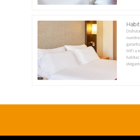
Habit
Disfrut
nuestra
garanti
WiFi a I
habitac
elegant