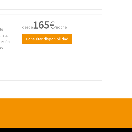
165
€
desde
/noche
de
cm te
Consultar disponibilidad
nexión
as
n