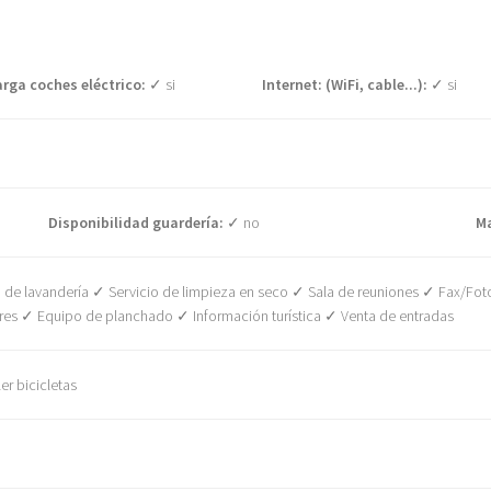
rga coches eléctrico:
✓ si
Internet: (WiFi, cable...):
✓ si
Disponibilidad guardería:
✓ no
M
de lavandería ✓ Servicio de limpieza en seco ✓ Sala de reuniones ✓ Fax/F
es ✓ Equipo de planchado ✓ Información turística ✓ Venta de entradas
r bicicletas