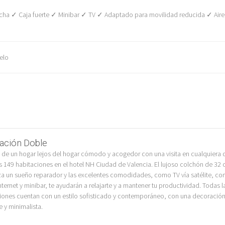
a ✓ Caja fuerte ✓ Minibar ✓ TV ✓ Adaptado para movilidad reducida ✓ Aire 
elo
ación Doble
a de un hogar lejos del hogar cómodo y acogedor con una visita en cualquiera 
s 149 habitaciones en el hotel NH Ciudad de Valencia. El lujoso colchón de 32 
za un sueño reparador y las excelentes comodidades, como TV vía satélite, co
nternet y minibar, te ayudarán a relajarte y a mantener tu productividad. Todas l
iones cuentan con un estilo sofisticado y contemporáneo, con una decoració
e y minimalista.