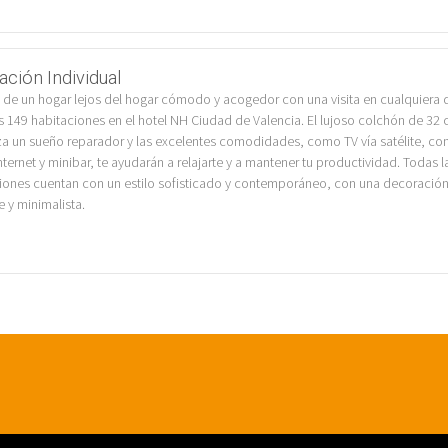
ación Individual
a de un hogar lejos del hogar cómodo y acogedor con una visita en cualquiera 
s 149 habitaciones en el hotel NH Ciudad de Valencia. El lujoso colchón de 32 
za un sueño reparador y las excelentes comodidades, como TV vía satélite, co
nternet y minibar, te ayudarán a relajarte y a mantener tu productividad. Todas l
iones cuentan con un estilo sofisticado y contemporáneo, con una decoració
e y minimalista.