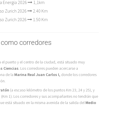
a Energia 2026
1,1km
nso Zurich 2026
2.40 Km
nso Zurich 2026
1.50 Km
n como corredores
el puerto y el centro de la ciudad, está situado muy
as Ciencias
. Los corredores pueden acercarse a
zona de la
Marina Real Juan Carlos I,
donde los corredores
ión.
ratón
(a escaso kilómetro de los puntos Km 23, 24 y 25), y
n
(Km 1). Los corredores y sus acompañantes no tendrán que
e está situado en la misma avenida de la salida del
Medio