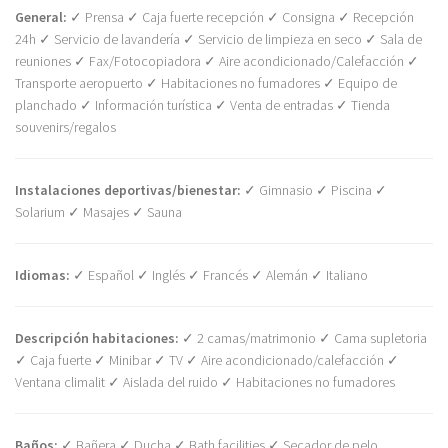
General:
✓ Prensa ✓ Caja fuerte recepción ✓ Consigna ✓ Recepción
24h ✓ Servicio de lavandería ✓ Servicio de limpieza en seco ✓ Sala de
reuniones ✓ Fax/Fotocopiadora ✓ Aire acondicionado/Calefacción ✓
Transporte aeropuerto ✓ Habitaciones no fumadores ✓ Equipo de
planchado ✓ Información turística ✓ Venta de entradas ✓ Tienda
souvenirs/regalos
Instalaciones deportivas/bienestar:
✓ Gimnasio ✓ Piscina ✓
Solarium ✓ Masajes ✓ Sauna
Idiomas:
✓ Español ✓ Inglés ✓ Francés ✓ Alemán ✓ Italiano
Descripción habitaciones:
✓ 2 camas/matrimonio ✓ Cama supletoria
✓ Caja fuerte ✓ Minibar ✓ TV ✓ Aire acondicionado/calefacción ✓
Ventana climalit ✓ Aislada del ruido ✓ Habitaciones no fumadores
Baños:
✓ Bañera ✓ Ducha ✓ Bath facilities ✓ Secador de pelo