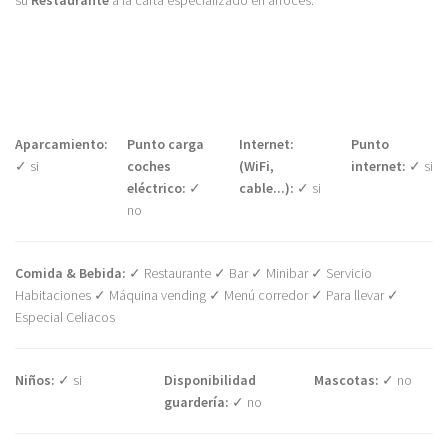
su
Restaurante
a la carta especializado en arroces.
Aparcamiento:
Punto carga
Internet:
Punto
✓ si
coches
(WiFi,
internet:
✓ si
eléctrico:
✓
cable...):
✓ si
no
Comida & Bebida:
✓ Restaurante ✓ Bar ✓ Minibar ✓ Servicio
Habitaciones ✓ Máquina vending ✓ Menú corredor ✓ Para llevar ✓
Especial Celiacos
Niños:
✓ si
Disponibilidad
Mascotas:
✓ no
guardería:
✓ no