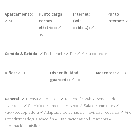
Aparcamiento:
Punto carga
Internet:
Punto
✓ si
coches
(WiFi,
internet:
✓ si
eléctrico:
✓
cable...):
✓ si
no
Comida & Bebida:
✓ Restaurante ✓ Bar ✓ Menú corredor
Niños:
✓ si
Disponibilidad
Mascotas:
✓ no
guardería:
✓ no
General:
✓ Prensa ✓ Consigna ✓ Recepción 24h ✓ Servicio de
lavandería ✓ Servicio de limpieza en seco ✓ Sala de reuniones ✓
Fax/Fotocopiadora ✓ Adaptado personas de movilidad reducida ✓ Aire
acondicionado/Calefacción ✓ Habitaciones no fumadores ✓
Información turística