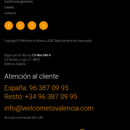
Condiciones generales
Cookies
Contacto
Copyright © Welcome to Valencia 2026. Todos los derechos reservados
Organización Técnica
CV-Mm 048-V
G.V. Ramón y Cajal, 17 · 46007
Valencia, España
Atención al cliente
España: 96 387 09 95
Elige tu idioma
Resto: +34 96 387 09 95
¿NECESITAS AYUDA?
info@welcometovalencia.com
Contacta con nosotros!
De lunes a viernes de 10h a 18h.
+34 96 387 09 95